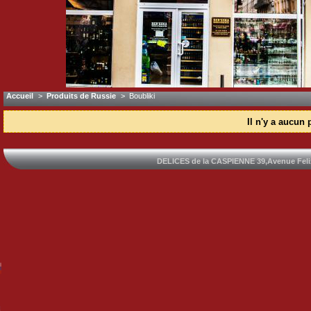
Accueil
>
Produits de Russie
>
Boubliki
Il n'y a aucun 
DELICES de la CASPIENNE 39,Avenue Felix 