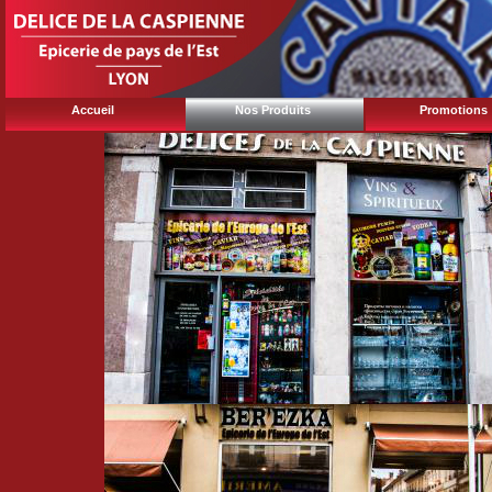
Accueil
Nos Produits
Promotions