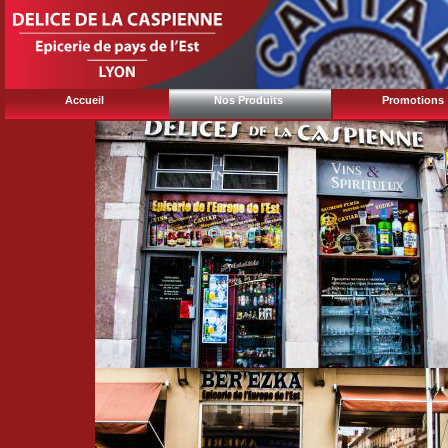
Accueil
Nos Produits
Promotions